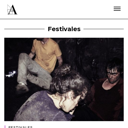
LA ACADEMIA
PREMIOS GOYA
FUNDACIÓN
CONTACTO
ACTIVIDADES
ACTUALIDAD
PROYECTOS
Festivales
RESIDENCIAS
ÚNETE A LA ACADEMIA DE CINE
PRENSA
NEWSLETTER
FESTIVALES