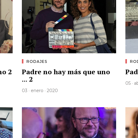
RODAJES
RO
no 2
Padre no hay más que uno
Pad
... 2
05 · a
03 · enero · 2020