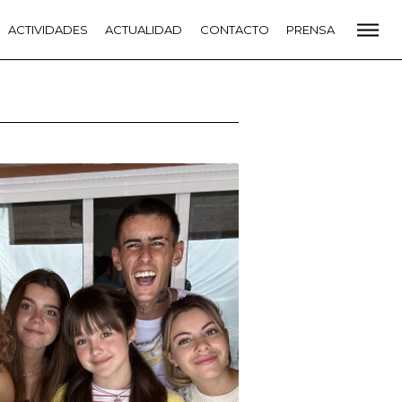
CADEMIA
ACTIVIDADES
PREMIOS GOYA
ACTUALIDAD
FUNDACIÓN
CONTACTO
CONTACTO
PRENSA
VIDADES
ACTUALIDAD
PROYECTOS
RESIDENCIAS
NETE A LA ACADEMIA DE CINE
PRENSA
NEWSLETTER