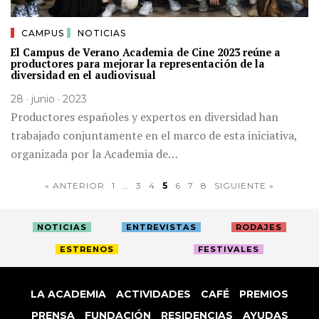
CAMPUS
NOTICIAS
El Campus de Verano Academia de Cine 2023 reúne a
productores para mejorar la representación de la
diversidad en el audiovisual
28 · junio · 2023
Productores españoles y expertos en diversidad han
trabajado conjuntamente en el marco de esta iniciativa,
organizada por la Academia de…
« ANTERIOR
1
…
3
4
5
6
7
8
SIGUIENTE »
NOTICIAS
ENTREVISTAS
RODAJES
ESTRENOS
FESTIVALES
LA ACADEMIA
ACTIVIDADES
CAFÉ
PREMIOS
PRENSA
FUNDACIÓN
RESIDENCIAS
AYUDAS