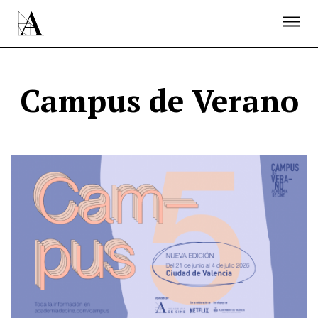
LA ACADEMIA
PREMIOS GOYA
FUNDACIÓN
CONTACTO
ACTIVIDADES
ACTUALIDAD
PROYECTOS
RESIDENCIAS
Campus de Verano
ÚNETE A LA ACADEMIA DE CINE
PRENSA
NEWSLETTER