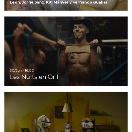
León, Jorge Sanz, Kiti Mánver y Fernando Guallar
Ir
30/Jun · 16:00
Les Nuits en Or I
Ir