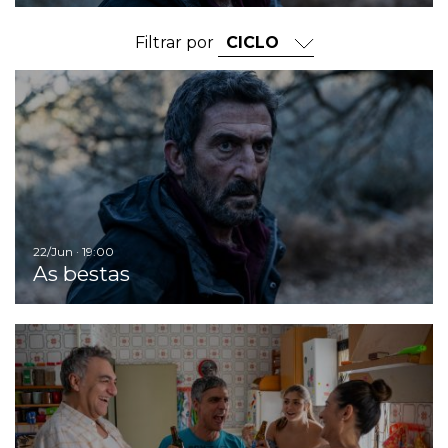
Filtrar por
Ir
22/Jun · 19:00
As bestas
Ir