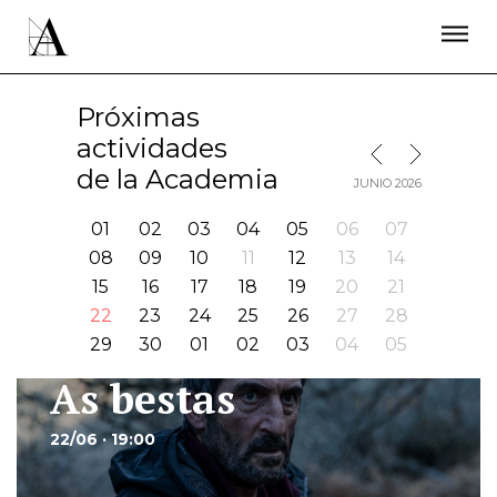
LA ACADEMIA
PREMIOS GOYA
FUNDACIÓN
CONTACTO
ACTIVIDADES
ACTUALIDAD
PROYECTOS
Próximas
RESIDENCIAS
actividades
MES SIGUIENTE
MES ANTERIOR
ÚNETE A LA ACADEMIA DE CINE
PRENSA
de la Academia
JUNIO 2026
NEWSLETTER
01
02
03
04
05
06
07
08
09
10
11
12
13
14
15
16
17
18
19
20
21
22
23
24
25
26
27
28
29
30
01
02
03
04
05
As bestas
Ir
22/06 · 19:00