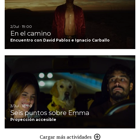
2/Jul · 19:00
En el camino
Encuentro con David Pablos e Ignacio Carballo
I
3/Jul · 18:00
Seis puntos sobre Emma
Proyección accesible
Cargar más actividades