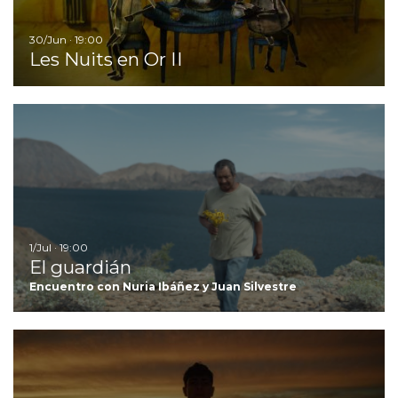
30/Jun · 19:00
Les Nuits en Or II
Ir
1/Jul · 19:00
El guardián
Encuentro con Nuria Ibáñez y Juan Silvestre
Ir