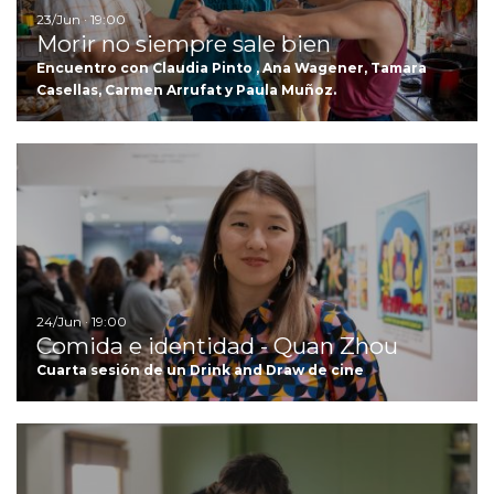
23/Jun · 19:00
Morir no siempre sale bien
Encuentro con Claudia Pinto , Ana Wagener, Tamara
Casellas, Carmen Arrufat y Paula Muñoz.
Ir
24/Jun · 19:00
Comida e identidad - Quan Zhou
Cuarta sesión de un Drink and Draw de cine
Ir