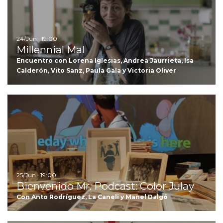
24/Jun · 19:00
Millennial Mal
Encuentro con Lorena Iglesias, Andrea Jaurrieta, Isa
Calderón, Vito Sanz, Paula Gala y Victoria Oliver
Ir
25/Jun · 19:00
Bienvenido Mr. Podcast: Color Julay
Con Anto Rodríguez, La Caneli y Manel Dalgó