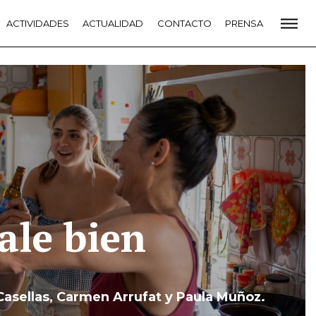
CADEMIA
ACTIVIDADES
PREMIOS GOYA
ACTUALIDAD
FUNDACIÓN
CONTACTO
CONTACTO
PRENSA
VIDADES
ACTUALIDAD
PROYECTOS
RESIDENCIAS
NETE A LA ACADEMIA DE CINE
PRENSA
NEWSLETTER
I
ale bien
asellas, Carmen Arrufat y Paula Muñoz.