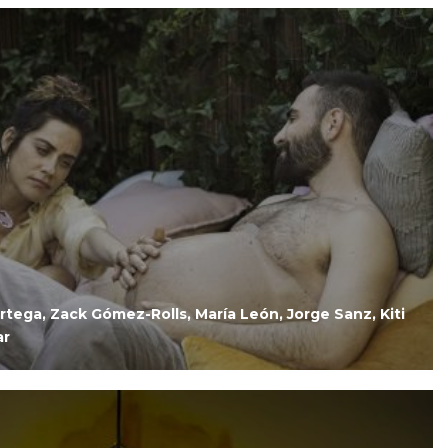
ial
Ir
rtega, Zack Gómez-Rolls, María León, Jorge Sanz, Kiti
ar
Ir