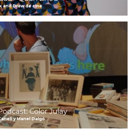
k and Draw de cine
I
odcast: Color Julay
aneli y Manel Dalgó