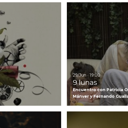
Ir a XIV Muestra de Corto Soc
29/Jun · 19:00
9 lunas
Encuentro con Patricia O
Mánver y Fernando Guall
Ir a Les Nuits en Or I