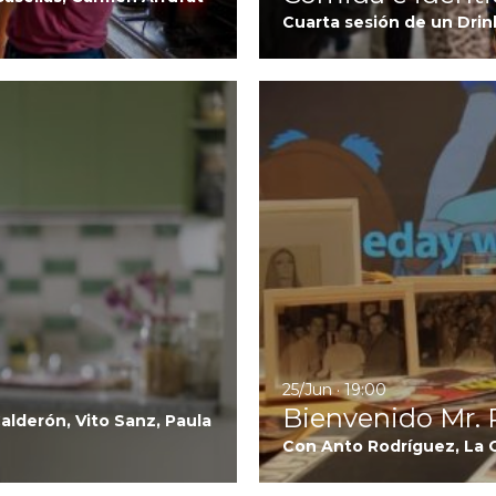
Cuarta sesión de un Drin
Ir a Millennial Mal
25/Jun · 19:00
Bienvenido Mr. P
Calderón, Vito Sanz, Paula
Con Anto Rodríguez, La C