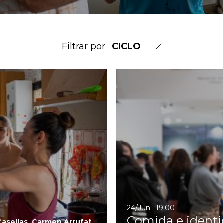
Filtrar por
Ir a Morir no siempre sale bi
24/Jun · 19:00
Comida e ident
asellas, Carmen Arrufat