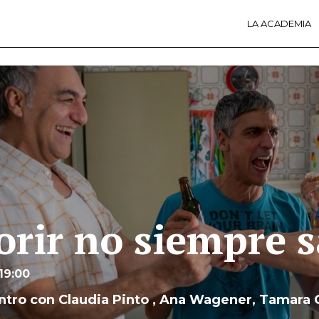
LA ACADEMIA
LA A
ACTI
Ú
rir no siempre s
 19:00
tro con Claudia Pinto , Ana Wagener, Tamara C