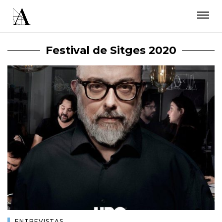
LA ACADEMIA
PREMIOS GOYA
FUNDACIÓN
CONTACTO
ACTIVIDADES
ACTUALIDAD
PROYECTOS
Festival de Sitges 2020
RESIDENCIAS
ÚNETE A LA ACADEMIA DE CINE
PRENSA
NEWSLETTER
ENTREVISTAS