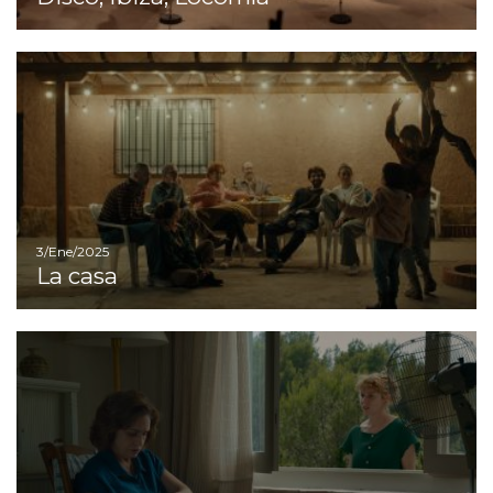
Ir
3/Ene/2025
La casa
I