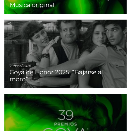
Música original
Ir
29/Ene/2025
Goya de Honor 2025: "Bajarse al
moro"
I