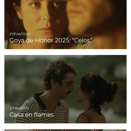
31/Ene/2025
Goya de Honor 2025: "Celos"
Ir
3/Feb/2025
Casa en flames