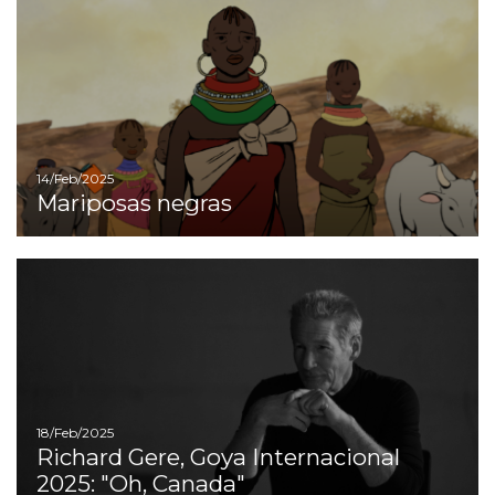
14/Feb/2025
Mariposas negras
Ir
18/Feb/2025
Richard Gere, Goya Internacional
2025: "Oh, Canada"