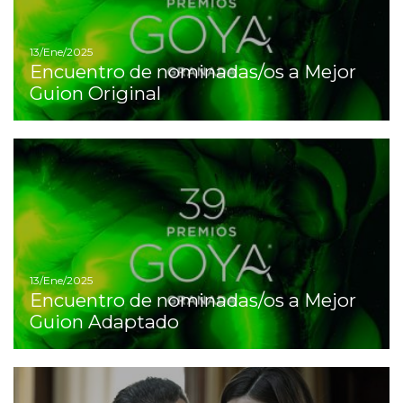
13/Ene/2025
Encuentro de nominadas/os a Mejor
Guion Original
I
13/Ene/2025
Encuentro de nominadas/os a Mejor
Guion Adaptado
I