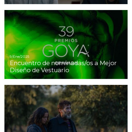
I
9/Ene/2025
Encuentro de nominadas/os a Mejor
Diseño de Vestuario
Ir