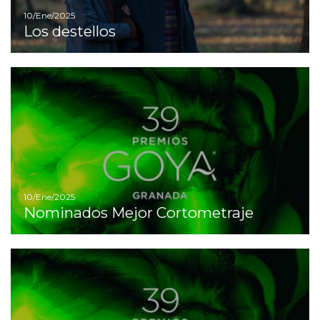
10/Ene/2025
Los destellos
I
10/Ene/2025
Nominados Mejor Cortometraje
I