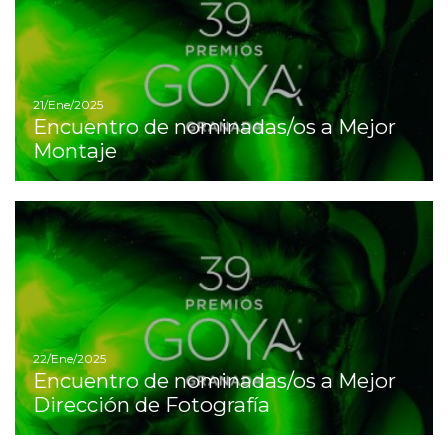
21/Ene/2025
Encuentro de nominadas/os a Mejor
Montaje
I
22/Ene/2025
Encuentro de nominadas/os a Mejor
Dirección de Fotografía