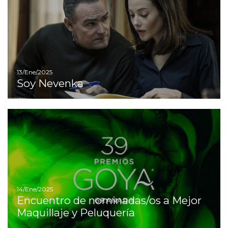
13/Ene/2025
Soy Nevenka
Ir
14/Ene/2025
Encuentro de nominadas/os a Mejor
Maquillaje y Peluquería