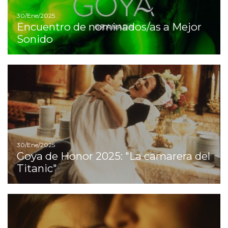
30/Ene/2025
Encuentro de nominados/as a Mejor
Sonido
Ir
30/Ene/2025
Goya de Honor 2025: "La camarera del
Titanic"
Ir