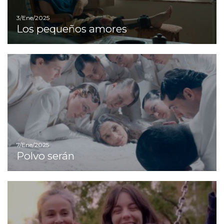
3/Ene/2025
Los pequeños amores
Ir
7/Ene/2025
Polvo serán
Ir