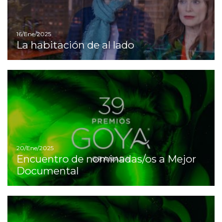
16/Ene/2025
La habitación de al lado
I
20/Ene/2025
Encuentro de nominadas/os a Mejor
Documental
I