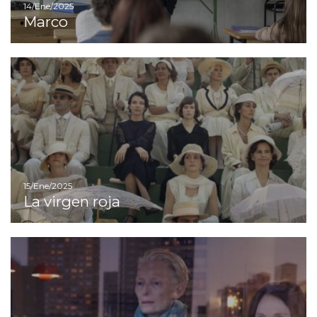
14/Ene/2025
Marco
Ir
15/Ene/2025
La virgen roja
Ir