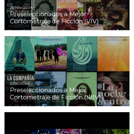
29/Nov/2024
Preseleccionados a Mejor
Cortometraje de Ficción (I/IV)
Ir
2/Dic/2024
Preseleccionados a Mejor
Cortometraje de Ficción (II/IV)
Ir