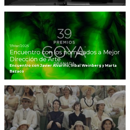
Ir
7/Mar/2025
Encuentro con los nominados a Mejor
Dirección de Arte
Encuentro con Javier Alvariño, Inbal Weinberg y Marta
Bazaco
Ir