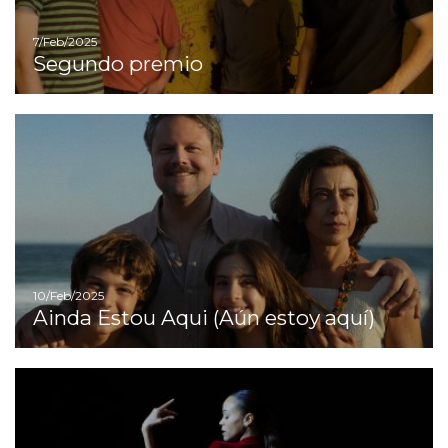
7/Feb/2025
Segundo premio
Ir
10/Feb/2025
Ainda Estou Aqui (Aún estoy aquí)
Ir