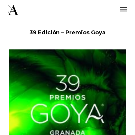
LA ACADEMIA
PREMIOS GOYA
FUNDACIÓN
CONTACTO
ACTIVIDADES
ACTUALIDAD
PROYECTOS
39 Edición – Premios Goya
RESIDENCIAS
ÚNETE A LA ACADEMIA DE CINE
PRENSA
NEWSLETTER