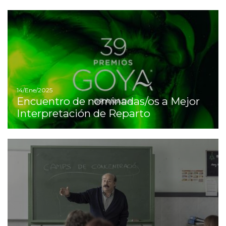
I
14/Ene/2025
Encuentro de nominadas/os a Mejor
Interpretación de Reparto
Ir