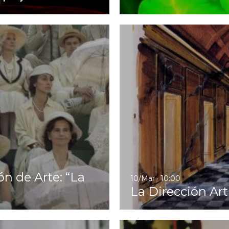
Ir a Ganadora del Goya a Mej
n de Arte: “La
10/Mar · 10:00
La Dirección Art
Ir a EN BARCELONA. Un homb