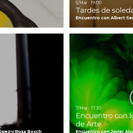
5/Mar · 19:00
Tardes de soled
Encuentro con Albert Se
Ir a El camino a los Oscars®
7/Mar · 17:30
Encuentro con l
de Arte
López y Rosa Bosch
Encuentro con Javier Alv