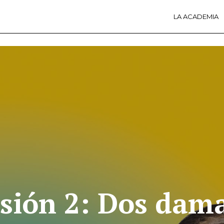
LA ACADEMIA
LA A
ACTI
Ú
sión 2: Dos dama