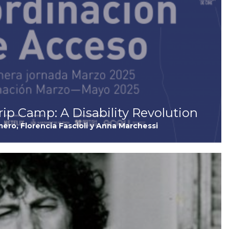
rip Camp: A Disability Revolution
ro, Florencia Fascioli y Anna Marchessi
I