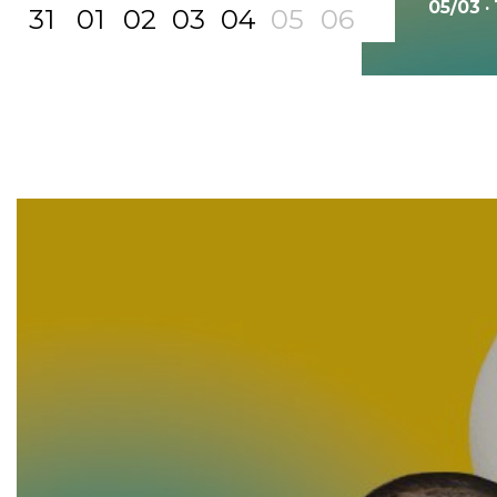
05/03 ·
31
01
02
03
04
05
06