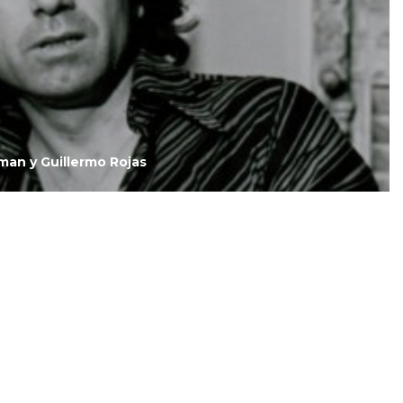
e
man y Guillermo Rojas