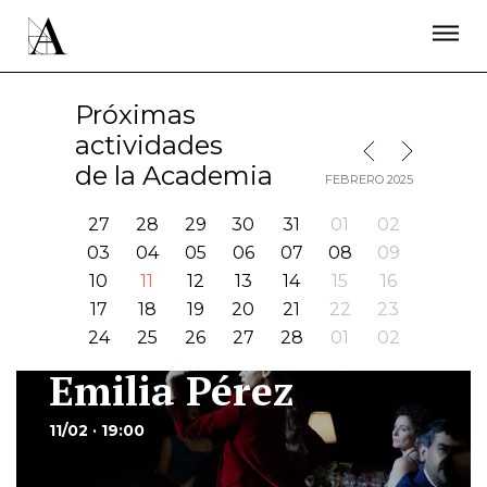
LA ACADEMIA
PREMIOS GOYA
FUNDACIÓN
CONTACTO
ACTIVIDADES
ACTUALIDAD
PROYECTOS
Próximas
RESIDENCIAS
actividades
MES SIGUIENTE
MES ANTERIOR
ÚNETE A LA ACADEMIA DE CINE
PRENSA
de la Academia
FEBRERO 2025
NEWSLETTER
27
28
29
30
31
01
02
03
04
05
06
07
08
09
10
11
12
13
14
15
16
17
18
19
20
21
22
23
24
25
26
27
28
01
02
Emilia Pérez
Ir
11/02 · 19:00