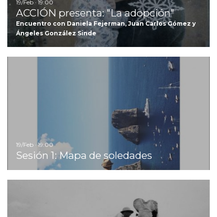
19/Feb · 19:00
ACCIÓN presenta: "La adopción"
Encuentro con Daniela Fejerman, Juan Carlos Gómez y
Ángeles González Sinde
Ir
19/Feb · 19:00
Sesión 1: Mapa de soledades
Ir