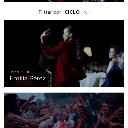
Filtrar por
Ir
11/Feb · 19:00
Emilia Pérez
Ir