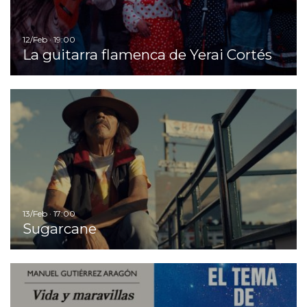
12/Feb · 19:00
La guitarra flamenca de Yerai Cortés
Ir
13/Feb · 17:00
Sugarcane
Ir