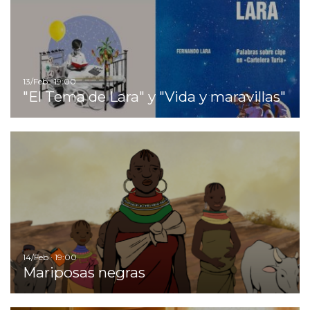
13/Feb · 19:00
"El Tema de Lara" y "Vida y maravillas"
Ir
14/Feb · 19:00
Mariposas negras