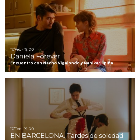
Ir
17/Feb · 19:00
Daniela Forever
Encuentro con Nacho Vigalondo y Nahikari Ipiña
I
17/Feb · 19:00
EN BARCELONA. Tardes de soledad