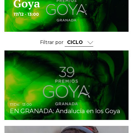
Goya
17/12 · 13:00
Filtrar por
I
17/Dic · 13:00
EN GRANADA: Andalucía en los Goya
Ir