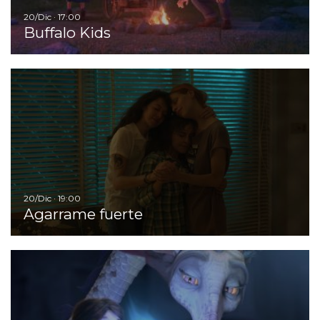
20/Dic · 17:00
Buffalo Kids
Ir
20/Dic · 19:00
Agarrame fuerte
I