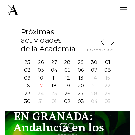
LA ACADEMIA
PREMIOS GOYA
FUNDACIÓN
CONTACTO
ACTIVIDADES
ACTUALIDAD
PROYECTOS
Próximas
RESIDENCIAS
actividades
MES SIGUIENTE
MES ANTERIOR
ÚNETE A LA ACADEMIA DE CINE
PRENSA
de la Academia
DICIEMBRE 2024
NEWSLETTER
25
26
27
28
29
30
01
02
03
04
05
06
07
08
09
10
11
12
13
14
15
16
17
18
19
20
21
22
23
24
25
26
27
28
29
30
31
01
02
03
04
05
EN GRANADA:
I
Andalucía en los