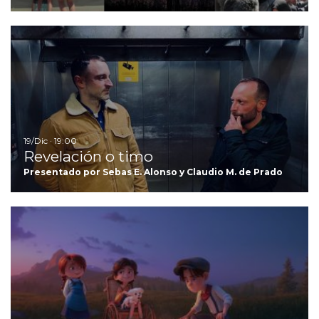
Ir
19/Dic · 19:00
Revelación o timo
Presentado por Sebas E. Alonso y Claudio M. de Prado
Ir