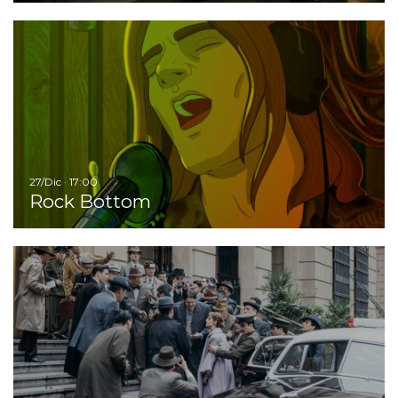
I
27/Dic · 17:00
Rock Bottom
Ir