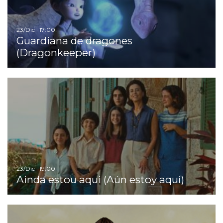
23/Dic · 17:00
Guardiana de dragones
(Dragonkeeper)
Ir
23/Dic · 19:00
Ainda estou aqui (Aún estoy aquí)
Ir