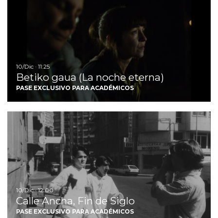
10/Dic · 11:25
Betiko gaua (La noche eterna)
PASE EXCLUSIVO PARA ACADÉMICOS
Ir
10/Dic · 12:00
Calle Ancha, Fin de Siglo
PASE EXCLUSIVO PARA ACADÉMICOS