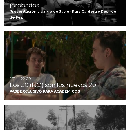
jorobados
Presentación a cargo de Javier Ruiz Caldera y Desirée
de Fez
Ir
9/Dic · 22:00
Los 30 (NO) son los nuevos 20
PASE EXCLUSIVO PARA ACADÉMICOS
Ir