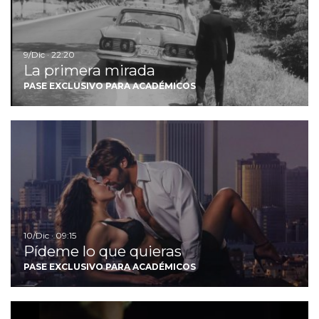
9/Dic · 22:20
La primera mirada
PASE EXCLUSIVO PARA ACADÉMICOS
Ir
10/Dic · 09:15
Pídeme lo que quieras
PASE EXCLUSIVO PARA ACADÉMICOS
Ir