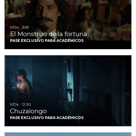
9/Dic · 11:55
El Monstruo de la fortuna
PASE EXCLUSIVO PARA ACADÉMICOS
I
9/Dic · 12:30
Chuzalongo
PASE EXCLUSIVO PARA ACADÉMICOS