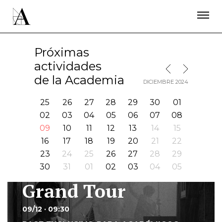
LA ACADEMIA
PREMIOS GOYA
FUNDACIÓN
CONTACTO
ACTIVIDADES
ACTUALIDAD
PROYECTOS
Próximas
RESIDENCIAS
actividades
MES SIGUIENTE
MES ANTERIOR
ÚNETE A LA ACADEMIA DE CINE
PRENSA
de la Academia
DICIEMBRE 2024
NEWSLETTER
25
26
27
28
29
30
01
02
03
04
05
06
07
08
09
10
11
12
13
14
15
16
17
18
19
20
21
22
23
24
25
26
27
28
29
30
31
01
02
03
04
05
Grand Tour
I
09/12 · 09:30