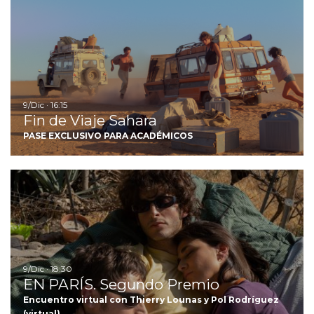
Ir
9/Dic · 16:15
Fin de Viaje Sahara
PASE EXCLUSIVO PARA ACADÉMICOS
I
9/Dic · 18:30
EN PARÍS. Segundo Premio
Encuentro virtual con Thierry Lounas y Pol Rodríguez
(virtual)