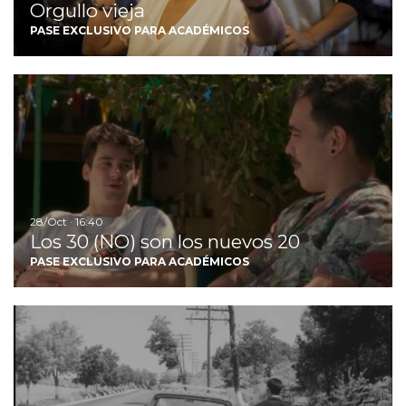
Orgullo vieja
PASE EXCLUSIVO PARA ACADÉMICOS
Ir
28/Oct · 16:40
Los 30 (NO) son los nuevos 20
PASE EXCLUSIVO PARA ACADÉMICOS
Ir