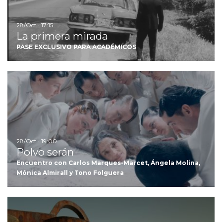
28/Oct · 17:15
La primera mirada
PASE EXCLUSIVO PARA ACADÉMICOS
Ir
28/Oct · 19:00
Polvo serán
Encuentro con Carlos Marques-Marcet, Ángela Molina,
Mónica Almirall y Tono Folguera
Ir