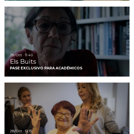
Ir
28/Oct · 11:40
Els Buits
PASE EXCLUSIVO PARA ACADÉMICOS
Ir
28/Oct · 12:15