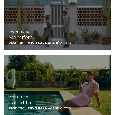
27/Oct · 18:00
Mamífera
PASE EXCLUSIVO PARA ACADÉMICOS
Ir
27/Oct · 19:50
Calladita
PASE EXCLUSIVO PARA ACADÉMICOS