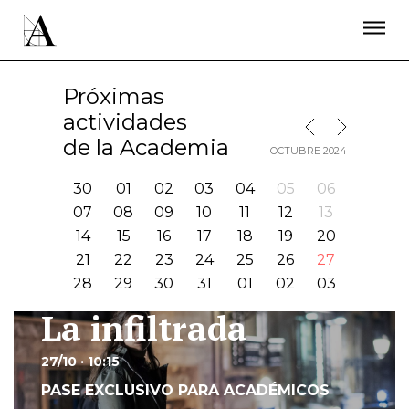
LA ACADEMIA
PREMIOS GOYA
FUNDACIÓN
CONTACTO
ACTIVIDADES
ACTUALIDAD
PROYECTOS
Próximas
RESIDENCIAS
actividades
MES SIGUIENTE
MES ANTERIOR
ÚNETE A LA ACADEMIA DE CINE
PRENSA
de la Academia
OCTUBRE 2024
NEWSLETTER
30
01
02
03
04
05
06
07
08
09
10
11
12
13
14
15
16
17
18
19
20
21
22
23
24
25
26
27
28
29
30
31
01
02
03
La infiltrada
Ir
27/10 · 10:15
PASE EXCLUSIVO PARA ACADÉMICOS