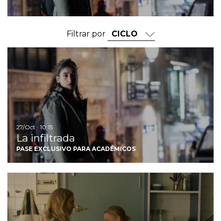
Filtrar por
Ir
27/Oct · 10:15
La infiltrada
PASE EXCLUSIVO PARA ACADÉMICOS
I