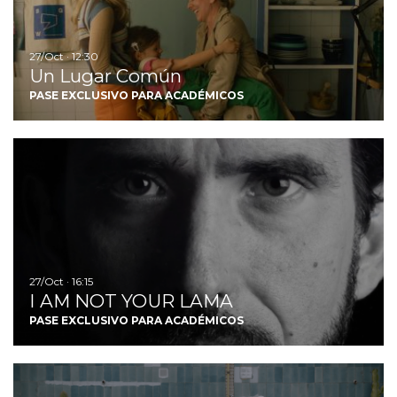
27/Oct · 12:30
Un Lugar Común
PASE EXCLUSIVO PARA ACADÉMICOS
I
27/Oct · 16:15
I AM NOT YOUR LAMA
PASE EXCLUSIVO PARA ACADÉMICOS
I