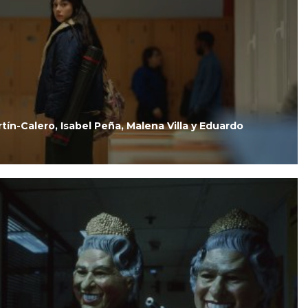
ín-Calero, Isabel Peña, Malena Villa y Eduardo
I