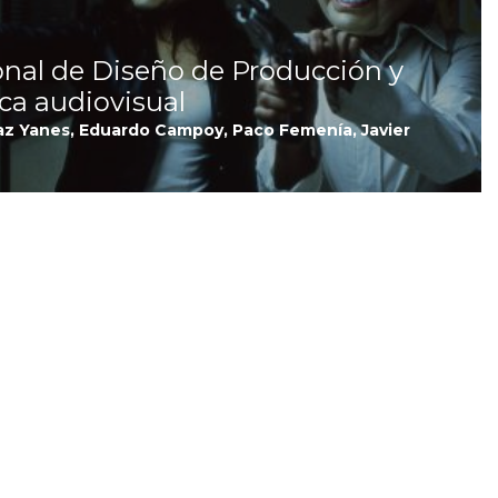
onal de Diseño de Producción y
ica audiovisual
az Yanes, Eduardo Campoy, Paco Femenía, Javier