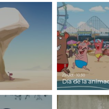
Ir a Día de la animación II
23/Oct · 10:30
Día de la animac
Ir a La estrella azul