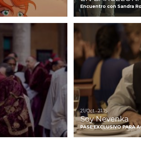
Encuentro con Sandra R
Ir a Cónclave
21/Oct · 21:15
Soy Nevenka
PASE EXCLUSIVO PARA 