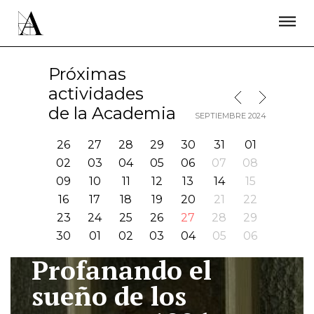
LA ACADEMIA
PREMIOS GOYA
FUNDACIÓN
CONTACTO
ACTIVIDADES
ACTUALIDAD
PROYECTOS
Próximas
RESIDENCIAS
actividades
MES SIGUIENTE
MES ANTERIOR
ÚNETE A LA ACADEMIA DE CINE
PRENSA
de la Academia
SEPTIEMBRE 2024
NEWSLETTER
26
27
28
29
30
31
01
02
03
04
05
06
07
08
09
10
11
12
13
14
15
16
17
18
19
20
21
22
23
24
25
26
27
28
29
30
01
02
03
04
05
06
Profanando el
I
sueño de los