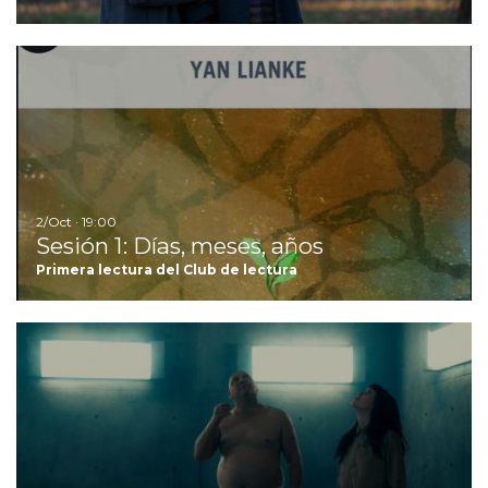
Ir
2/Oct · 19:00
Sesión 1: Días, meses, años
Primera lectura del Club de lectura
Ir