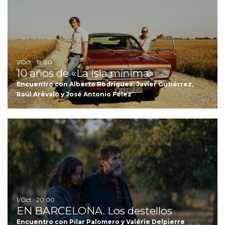
1/Oct · 19:00
10 años de «La isla mínima»
Encuentro con Alberto Rodríguez, Javier Gutiérrez,
Raúl Arévalo y José Antonio Félez
I
1/Oct · 20:00
EN BARCELONA. Los destellos
Encuentro con Pilar Palomero y Valérie Delpierre