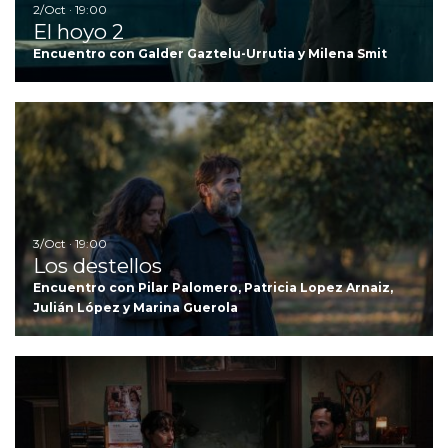
2/Oct · 19:00
El hoyo 2
Encuentro con Galder Gaztelu-Urrutia y Milena Smit
Ir
3/Oct · 19:00
Los destellos
Encuentro con Pilar Palomero, Patricia Lopez Arnaiz,
Julián López y Marina Guerola
Ir