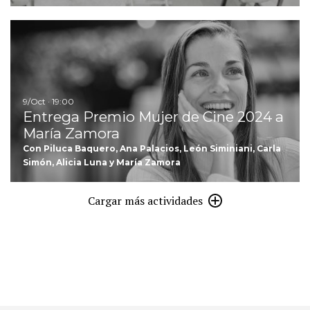
I
9/Oct · 19:00
Entrega Premio Mujer de Cine 2024 a
María Zamora
Con Piluca Baquero, Ana Palacios, León Siminiani, Carla
Simón, Alicia Luna y María Zamora
Cargar más actividades