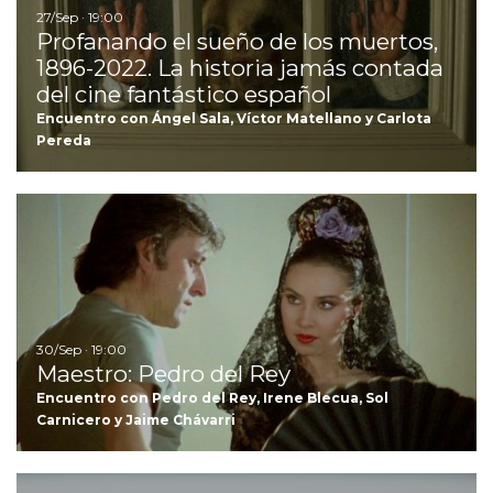
27/Sep · 19:00
Profanando el sueño de los muertos,
1896-2022. La historia jamás contada
del cine fantástico español
Encuentro con Ángel Sala, Víctor Matellano y Carlota
Pereda
Ir
30/Sep · 19:00
Maestro: Pedro del Rey
Encuentro con Pedro del Rey, Irene Blecua, Sol
Carnicero y Jaime Chávarri
Ir