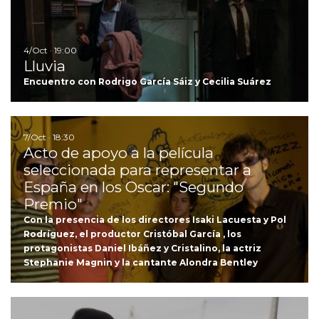
4/Oct · 19:00
Lluvia
Encuentro con Rodrigo García Sáiz y Cecilia Suárez
Ir
7/Oct · 18:30
Acto de apoyo a la película
seleccionada para representar a
España en los Oscar: "Segundo
Premio"
Con la presencia de los directores Isaki Lacuesta y Pol
Rodríguez, el productor Cristóbal García , los
protagonistas Daniel Ibáñez y Cristalino, la actriz
Stephanie Magnin y la cantante Alondra Bentley
Ir