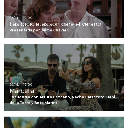
26/Abr · 19:00
Las bicicletas son para el verano
Presentada por Jaime Chávarri
Ir
29/Abr · 19:00
Marbella
Encuentro con Arturo Lezcano, Nacho Carretero, Dani
de la Torre y Beto Marini
Ir