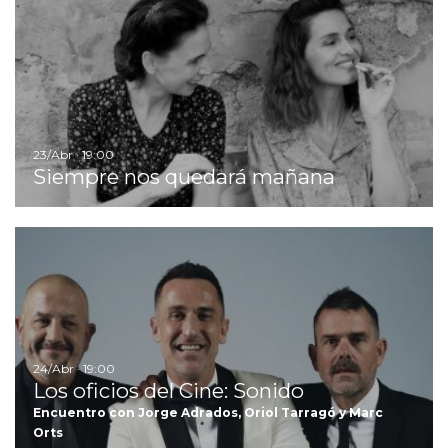
23/Abr · 19:00
Siempre nos quedará mañana
Ir
24/Abr · 19:00
Los oficios del Cine: Sonido
Encuentro con Jorge Adrados, Oriol Tarragó y Marc
Orts