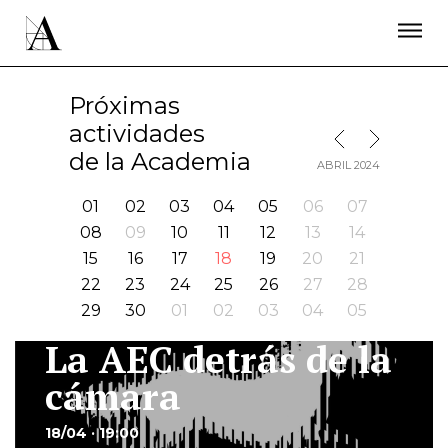
LA ACADEMIA
PREMIOS GOYA
FUNDACIÓN
CONTACTO
ACTIVIDADES
ACTUALIDAD
PROYECTOS
Próximas
RESIDENCIAS
actividades
MES SIGUIENTE
MES ANTERIOR
ÚNETE A LA ACADEMIA DE CINE
PRENSA
de la Academia
ABRIL 2024
NEWSLETTER
01
02
03
04
05
06
07
08
09
10
11
12
13
14
15
16
17
18
19
20
21
22
23
24
25
26
27
28
29
30
01
02
03
04
05
La AEC detrás de la
I
cámara
18/04 · 19:00