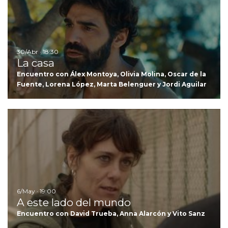
30/Abr · 18:30
La casa
Encuentro con Álex Montoya, Olivia Molina, Oscar de la
Fuente, Lorena López, Marta Belenguer y Jordi Aguilar
Ir
6/May · 19:00
A este lado del mundo
Encuentro con David Trueba, Anna Alarcón y Vito Sanz