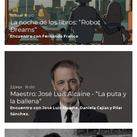
19/Abr · 19:00
La noche de los libros: "Robot
Dreams"
Encuentro con Fernando Franco
Ir
22/Abr · 19:00
Maestro: José Luis Alcaine - "La puta y
la ballena"
Encuentro con José Luis Alcaine, Daniela Cajías y Pilar
Sánchez.
I