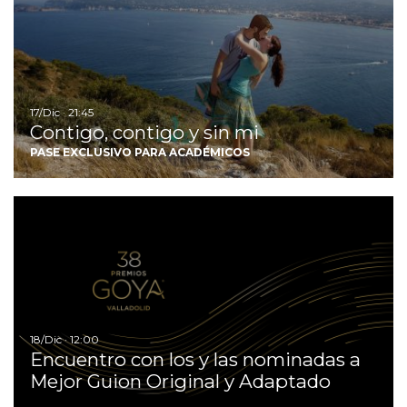
17/Dic · 21:45
Contigo, contigo y sin mi
PASE EXCLUSIVO PARA ACADÉMICOS
Ir
18/Dic · 12:00
Encuentro con los y las nominadas a
Mejor Guion Original y Adaptado