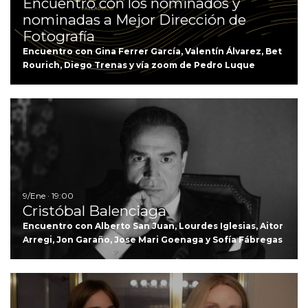
Encuentro con los nominados y
nominadas a Mejor Dirección de
Fotografía
Encuentro con Gina Ferrer García, Valentín Álvarez, Bet
Rourich, Diego Trenas y vía zoom de Pedro Luque
Ir
9/Ene · 19:00
Cristóbal Balenciaga
Encuentro con Alberto San Juan, Lourdes Iglesias, Aitor
Arregi, Jon Garaño, Jose Mari Goenaga y Sofía Fábregas
I