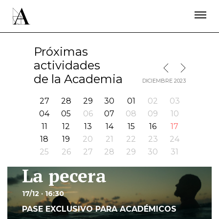
LA ACADEMIA
PREMIOS GOYA
FUNDACIÓN
CONTACTO
ACTIVIDADES
ACTUALIDAD
PROYECTOS
Próximas
RESIDENCIAS
actividades
MES SIGUIENTE
MES ANTERIOR
ÚNETE A LA ACADEMIA DE CINE
PRENSA
de la Academia
DICIEMBRE 2023
NEWSLETTER
27
28
29
30
01
02
03
04
05
06
07
08
09
10
11
12
13
14
15
16
17
18
19
20
21
22
23
24
25
26
27
28
29
30
31
La pecera
Ir
17/12 · 16:30
PASE EXCLUSIVO PARA ACADÉMICOS