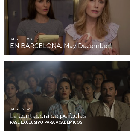
9/Ene · 19:00
EN BARCELONA: May December
Ir
9/Ene · 21:45
La contadora de películas
PASE EXCLUSIVO PARA ACADÉMICOS