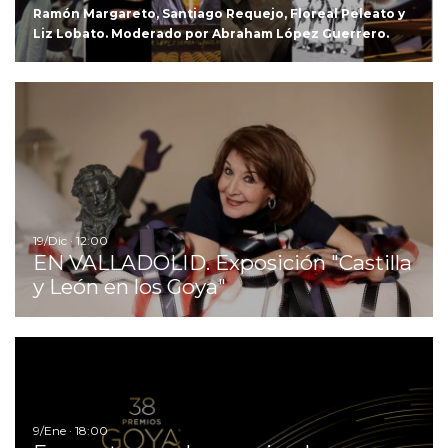
Ramón Margareto, Santiago Requejo, Floreal Peleato y
Liz Lobato. Moderado por Abraham López Guerrero.
Ir
19/Dic · 12:00
EN VALLADOLID. Exposición "Castilla
y León en los Goya"
I
9/Ene · 18:00