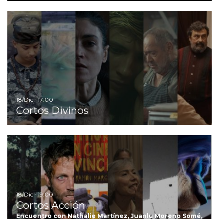
Ir
18/Dic · 17:00
Cortos Divinos
Ir
18/Dic · 19:00
Cortos Acción
Encuentro con Nathalie Martínez, Juanlu Moreno Somé,