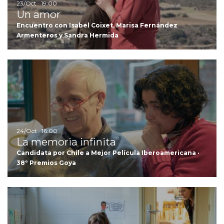
23/Oct · 19:00
Un amor
Encuentro con Isabel Coixet, Marisa Fernández
Armenteros y Sandra Hermida
Ir
24/Oct · 16:00
La memoria infinita
Candidata por Chile a Mejor Película Iberoamericana ·
38º Premios Goya
Ir