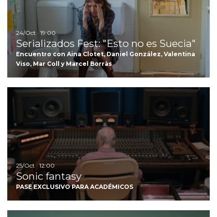
24/Oct · 19:00
Serializados Fest: "Esto no es Suecia"
Encuentro con Aina Clotet, Daniel González, Valentina
Viso, Mar Coll y Marcel Borràs
Ir
25/Oct · 12:00
Sonic fantasy
PASE EXCLUSIVO PARA ACADÉMICOS
Ir