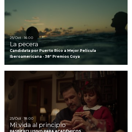
25/Oct · 16:00
La pecera
Candidata por Puerto Rico a Mejor Película
Iberoamericana · 38º Premios Goya
Ir
25/Oct · 18:00
Mi vida al principio
PASE EXCLUSIVO PARA ACADÉMICOS