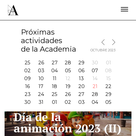
LA ACADEMIA
PREMIOS GOYA
FUNDACIÓN
CONTACTO
ACTIVIDADES
ACTUALIDAD
PROYECTOS
Próximas
RESIDENCIAS
actividades
MES SIGUIENTE
MES ANTERIOR
ÚNETE A LA ACADEMIA DE CINE
PRENSA
de la Academia
OCTUBRE 2023
NEWSLETTER
25
26
27
28
29
30
01
02
03
04
05
06
07
08
09
10
11
12
13
14
15
16
17
18
19
20
21
22
23
24
25
26
27
28
29
30
31
01
02
03
04
05
Día de la
Ir
animación 2023 (II)