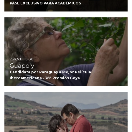
PASE EXCLUSIVO PARA ACADÉMICOS
Ir
23/Oct · 16:00
Guapo'y
Candidata por Paraguay a Mejor Película
Iberoamericana · 38º Premios Goya
I