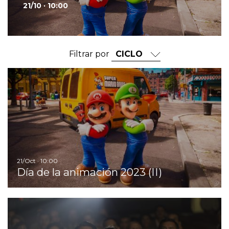
21/10 · 10:00
Filtrar por
Ir
21/Oct · 10:00
Día de la animación 2023 (II)
Ir