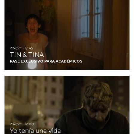
I
22/Oct · 17:45
TIN & TINA
PASE EXCLUSIVO PARA ACADÉMICOS
Ir
23/Oct · 12:00
Yo tenía una vida