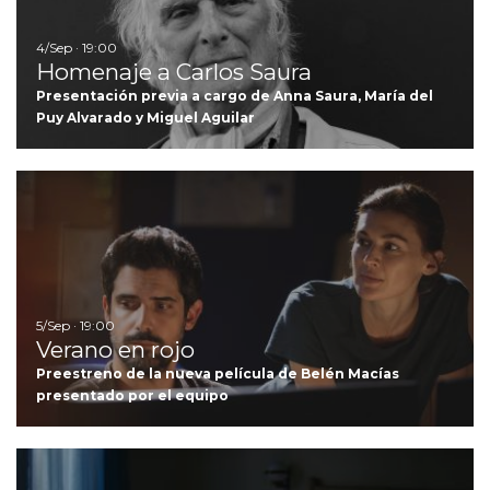
4/Sep · 19:00
Homenaje a Carlos Saura
Presentación previa a cargo de Anna Saura, María del
Puy Alvarado y Miguel Aguilar
Ir
5/Sep · 19:00
Verano en rojo
Preestreno de la nueva película de Belén Macías
presentado por el equipo
I