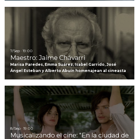
Ir
7/Sep · 19:00
Maestro: Jaime Chávarri
Marisa Paredes, Emma Suárez, Isabel Garrido, José
Ángel Esteban y Alberto Abuín homenajean al cineasta
Ir
8/Sep · 19:00
Musicalizando el cine: "En la ciudad de