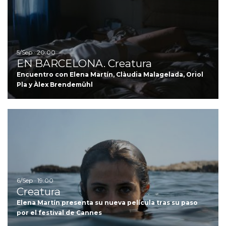
5/Sep · 20:00
EN BARCELONA. Creatura
Encuentro con Elena Martín, Clàudia Malagelada, Oriol
Pla y Àlex Brendemühl
Ir
6/Sep · 19:00
Creatura
Elena Martín presenta su nueva película tras su paso
por el festival de Cannes