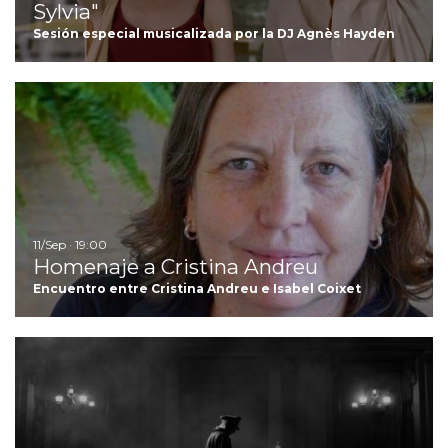
Sylvia"
Sesión especial musicalizada por la DJ Agnès Hayden
I
11/Sep · 19:00
Homenaje a Cristina Andreu
Encuentro entre Cristina Andreu e Isabel Coixet
Ir