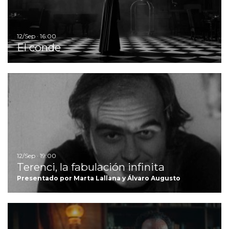
12/Sep · 16:00
El conde
Ir
12/Sep · 19:00
Terenci, la fabulación infinita
Presentado por Marta Lallana y Álvaro Augusto
Ir