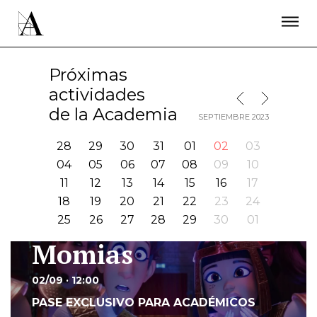
LA ACADEMIA
PREMIOS GOYA
FUNDACIÓN
CONTACTO
ACTIVIDADES
ACTUALIDAD
PROYECTOS
Próximas
RESIDENCIAS
actividades
MES SIGUIENTE
MES ANTERIOR
ÚNETE A LA ACADEMIA DE CINE
PRENSA
de la Academia
SEPTIEMBRE 2023
NEWSLETTER
28
29
30
31
01
02
03
04
05
06
07
08
09
10
11
12
13
14
15
16
17
18
19
20
21
22
23
24
25
26
27
28
29
30
01
Momias
I
02/09 · 12:00
PASE EXCLUSIVO PARA ACADÉMICOS