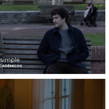
 simple
ACADÉMICOS
I