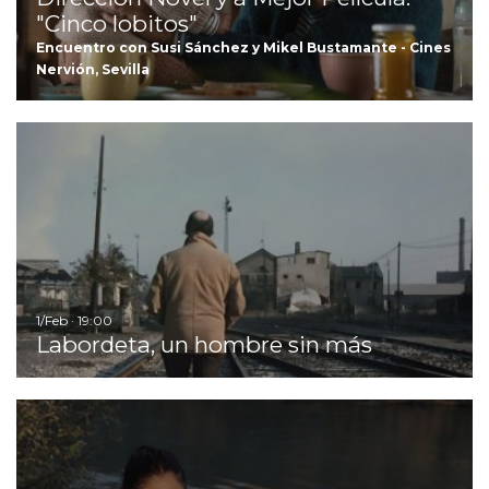
"Cinco lobitos"
Encuentro con Susi Sánchez y Mikel Bustamante - Cines
Nervión, Sevilla
I
1/Feb · 19:00
Labordeta, un hombre sin más
Ir