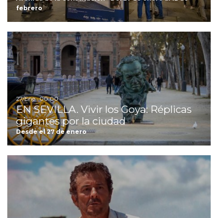
febrero
Ir
27/Ene · 00:00
EN SEVILLA. Vivir los Goya: Réplicas
gigantes por la ciudad
Desde el 27 de enero
Ir