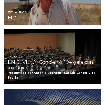
27/Ene · 19:00
El 7º día
Ir
27/Ene · 20:00
EN SEVILLA. Concierto "De gala con
los Goya"
Presentado por Antonio Dechent - Cartuja Center CITE,
Sevilla
Ir