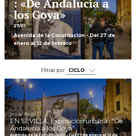
: «De Andalucía a
los Goya»
27/01
Avenida de la Constitución - Del 27 de
enero al 12 de febrero
Filtrar por
Ir
27/Ene · 00:00
EN SEVILLA. Exposición urbana : "De
Andalucía a los Goya"
Avenida de la Constitución - Del 27 de enero al 12 de