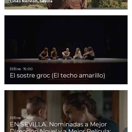
Cines Nervión, Sevilla
Ir
31/Ene · 19:00
El sostre groc (El techo amarillo)
Ir
31/Ene · 19:00
EN SEVILLA. Nominadas a Mejor
Dirección Novel y a Mejor Película: