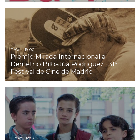
Ir
21/Oct · 19:00
Premio Mirada Internacional a
Demetrio Bilbatúa Rodríguez · 31º
Festival de Cine de Madrid
Ir
22/Oct · 12:00