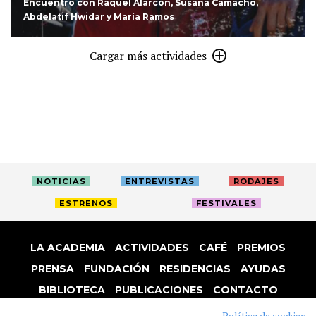
Encuentro con Raquel Alarcón, Susana Camacho,
Abdelatif Hwidar y María Ramos
Cargar más actividades
NOTICIAS
ENTREVISTAS
RODAJES
ESTRENOS
FESTIVALES
LA ACADEMIA
ACTIVIDADES
CAFÉ
PREMIOS
PRENSA
FUNDACIÓN
RESIDENCIAS
AYUDAS
BIBLIOTECA
PUBLICACIONES
CONTACTO
AVISO LEGAL
P. PRIVACIDAD
COOKIES