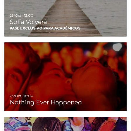
23/Oct · 12:00
Sofía Volverá
PASE EXCLUSIVO PARA ACADÉMICOS
I
23/Oct · 16:00
Nothing Ever Happened
Ir