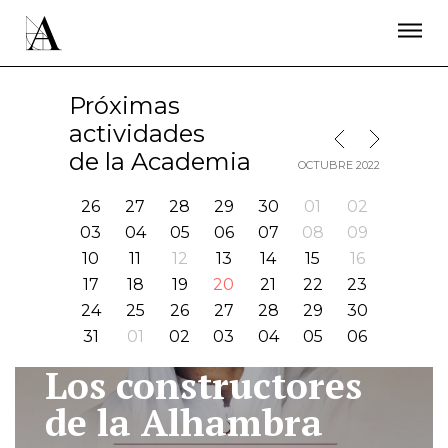
LA ACADEMIA
PREMIOS GOYA
FUNDACIÓN
CONTACTO
ACTIVIDADES
ACTUALIDAD
PROYECTOS
Próximas
RESIDENCIAS
actividades
MES SIGUIENTE
MES ANTERIOR
ÚNETE A LA ACADEMIA DE CINE
PRENSA
de la Academia
OCTUBRE 2022
NEWSLETTER
26
27
28
29
30
01
02
03
04
05
06
07
08
09
10
11
12
13
14
15
16
17
18
19
20
21
22
23
24
25
26
27
28
29
30
31
01
02
03
04
05
06
Los constructores
I
de la Alhambra