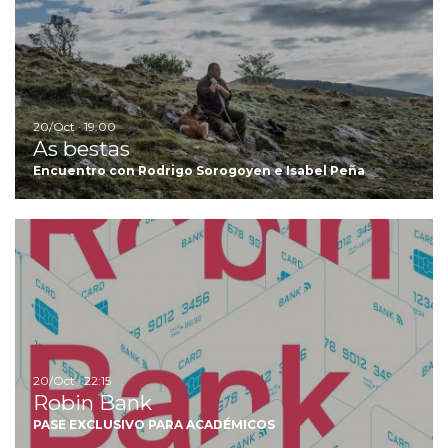
20/Oct · 19:00
As bestas
Encuentro con Rodrigo Sorogoyen e Isabel Peña
Ir
20/Oct · 22:15
Robin Bank
PASE EXCLUSIVO PARA ACADÉMICOS