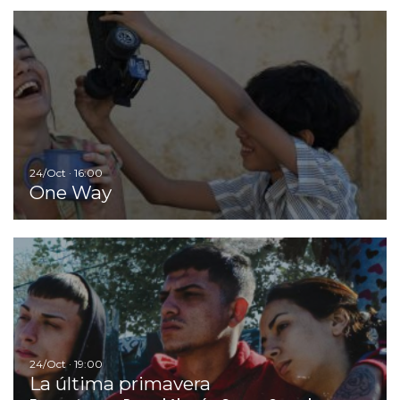
I
24/Oct · 16:00
One Way
Ir
24/Oct · 19:00
La última primavera