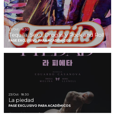
23/Oct · 18:30
Tequila. Sexo, Drogas y Rock and Roll
PASE EXCLUSIVO PARA ACADÉMICOS
Ir
23/Oct · 18:30
La piedad
PASE EXCLUSIVO PARA ACADÉMICOS