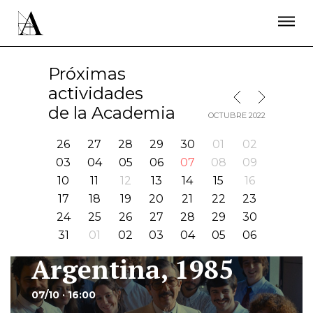
LA ACADEMIA
PREMIOS GOYA
FUNDACIÓN
CONTACTO
ACTIVIDADES
ACTUALIDAD
PROYECTOS
Próximas
RESIDENCIAS
actividades
MES SIGUIENTE
MES ANTERIOR
ÚNETE A LA ACADEMIA DE CINE
PRENSA
de la Academia
OCTUBRE 2022
NEWSLETTER
26
27
28
29
30
01
02
03
04
05
06
07
08
09
10
11
12
13
14
15
16
17
18
19
20
21
22
23
24
25
26
27
28
29
30
31
01
02
03
04
05
06
Argentina, 1985
Ir
07/10 · 16:00