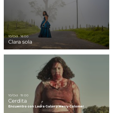
10/Oct · 16:00
Clara sola
Ir
10/Oct · 19:00
Cerdita
Encuentro con Laura Galán y Merry Colomer