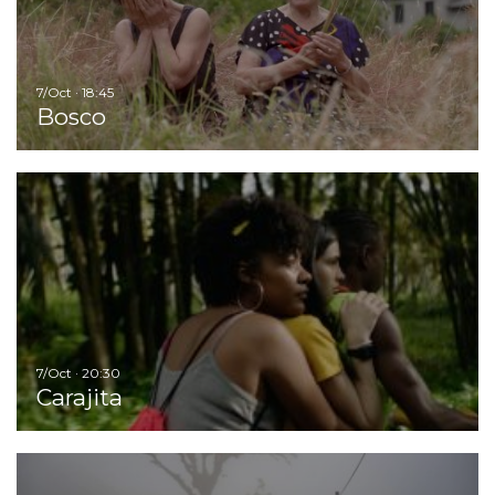
7/Oct · 18:45
Bosco
Ir
7/Oct · 20:30
Carajita
Ir