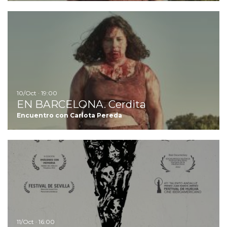
I
10/Oct · 19:00
EN BARCELONA. Cerdita
Encuentro con Carlota Pereda
Ir
11/Oct · 16:00