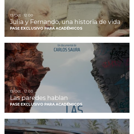
13/Oct · 12:00
Julia y Fernando, una historia de vida
PASE EXCLUSIVO PARA ACADÉMICOS
Ir
13/Oct · 12:00
Las paredes hablan
PASE EXCLUSIVO PARA ACADÉMICOS
Ir