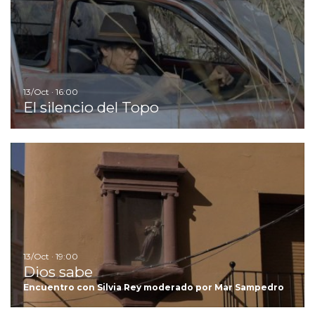
13/Oct · 16:00
El silencio del Topo
Ir
13/Oct · 19:00
Dios sabe
Encuentro con Silvia Rey moderado por Mar Sampedro