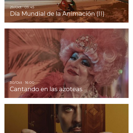
29/Oct · 09:45
Día Mundial de la Animación (II)
Ir
30/Oct · 16:00
Cantando en las azoteas
Ir