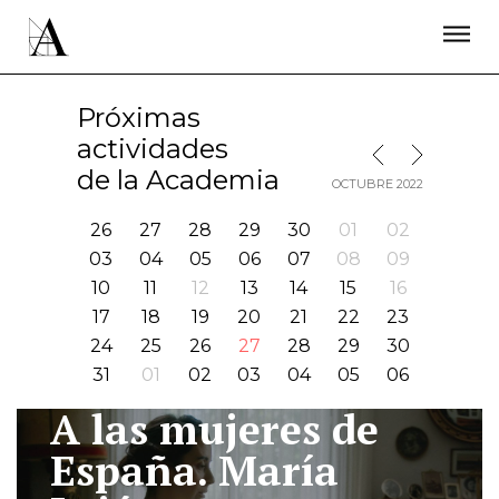
LA ACADEMIA
PREMIOS GOYA
FUNDACIÓN
CONTACTO
ACTIVIDADES
ACTUALIDAD
PROYECTOS
Próximas
RESIDENCIAS
actividades
MES SIGUIENTE
MES ANTERIOR
ÚNETE A LA ACADEMIA DE CINE
PRENSA
de la Academia
OCTUBRE 2022
NEWSLETTER
26
27
28
29
30
01
02
03
04
05
06
07
08
09
10
11
12
13
14
15
16
17
18
19
20
21
22
23
24
25
26
27
28
29
30
31
01
02
03
04
05
06
A las mujeres de
I
España. María