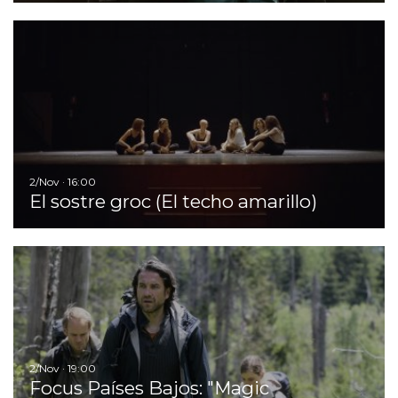
Ir
2/Nov · 16:00
El sostre groc (El techo amarillo)
Ir
2/Nov · 19:00
Focus Países Bajos: "Magic