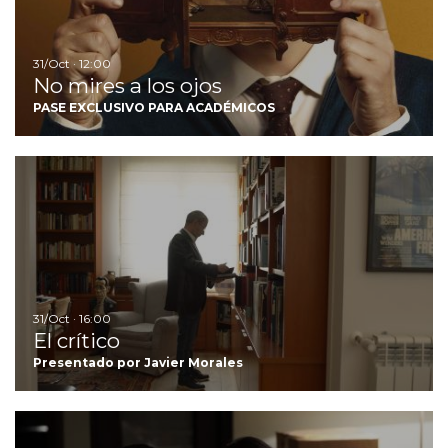
31/Oct · 12:00
No mires a los ojos
PASE EXCLUSIVO PARA ACADÉMICOS
Ir
31/Oct · 16:00
El crítico
Presentado por Javier Morales
Ir