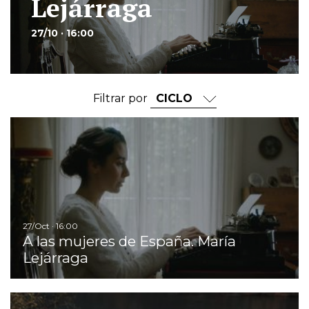
Lejárraga
27/10 · 16:00
Filtrar por
Ir
27/Oct · 16:00
A las mujeres de España. María
Lejárraga
Ir