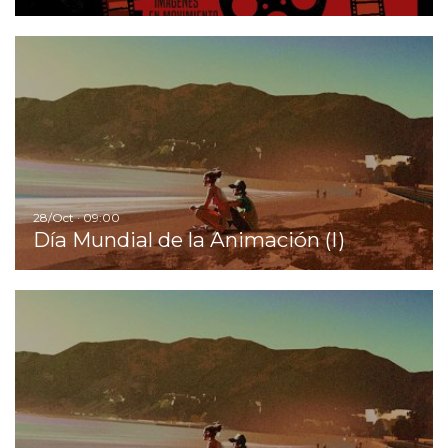
Ir
28/Oct · 09:00
Día Mundial de la Animación (I)
Ir