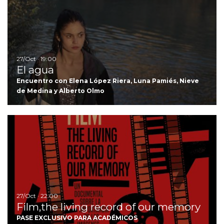
27/Oct · 19:00
El agua
Encuentro con Elena López Riera, Luna Pamiés, Nieve
de Medina y Alberto Olmo
Ir
27/Oct · 22:00
Film,the living record of our memory
PASE EXCLUSIVO PARA ACADÉMICOS