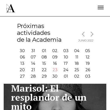
LA ACADEMIA
PREMIOS GOYA
FUNDACIÓN
CONTACTO
ACTIVIDADES
ACTUALIDAD
PROYECTOS
Próximas
RESIDENCIAS
actividades
MES SIGUIENTE
MES ANTERIOR
ÚNETE A LA ACADEMIA DE CINE
PRENSA
de la Academia
JUNIO 2022
NEWSLETTER
30
31
01
02
03
04
05
06
07
08
09
10
11
12
13
14
15
16
17
18
19
20
21
22
23
24
25
26
27
28
29
30
01
02
03
Marisol: El
I
resplandor de un
mito