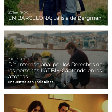
27/Jun · 19:00
EN BARCELONA: La isla de Bergman
Ir
28/Jun · 19:00
Día Internacional por los Derechos de
las personas LGTBI+: Cantando en las
azoteas
Encuentro con Enric Ribes
Ir