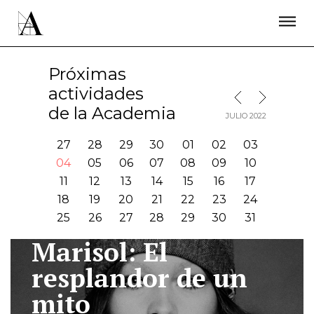
LA ACADEMIA
PREMIOS GOYA
FUNDACIÓN
CONTACTO
ACTIVIDADES
ACTUALIDAD
PROYECTOS
Próximas
RESIDENCIAS
actividades
MES SIGUIENTE
MES ANTERIOR
ÚNETE A LA ACADEMIA DE CINE
PRENSA
de la Academia
JULIO 2022
NEWSLETTER
27
28
29
30
01
02
03
04
05
06
07
08
09
10
11
12
13
14
15
16
17
18
19
20
21
22
23
24
25
26
27
28
29
30
31
Marisol: El
I
resplandor de un
mito