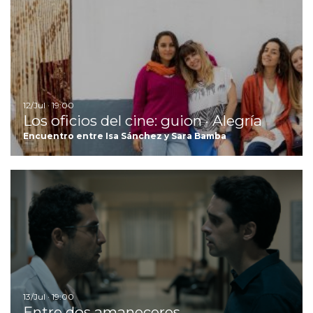
Ir
12/Jul · 19:00
Los oficios del cine: guion · Alegría
Encuentro entre Isa Sánchez y Sara Bamba
I
13/Jul · 19:00
Entre dos amaneceres