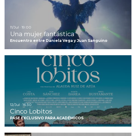
11/Jul · 19:00
Una mujer fantástica
Encuentro entre Daniela Vega y Juan Sanguino
Ir
12/Jul · 16:30
Cinco Lobitos
PASE EXCLUSIVO PARA ACADÉMICOS