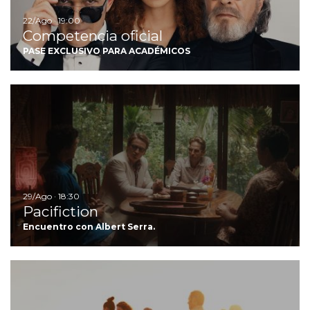
22/Ago · 19:00
Competencia oficial
PASE EXCLUSIVO PARA ACADÉMICOS
Ir
29/Ago · 18:30
Pacifiction
Encuentro con Albert Serra.
Ir