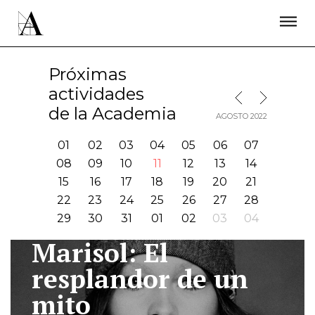
LA ACADEMIA
PREMIOS GOYA
FUNDACIÓN
CONTACTO
ACTIVIDADES
ACTUALIDAD
PROYECTOS
Próximas
RESIDENCIAS
actividades
MES SIGUIENTE
MES ANTERIOR
ÚNETE A LA ACADEMIA DE CINE
PRENSA
de la Academia
AGOSTO 2022
NEWSLETTER
01
02
03
04
05
06
07
08
09
10
11
12
13
14
15
16
17
18
19
20
21
22
23
24
25
26
27
28
29
30
31
01
02
03
04
Marisol: El
I
resplandor de un
mito