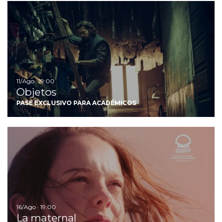
Ir
11/Ago · 19:00
Objetos
PASE EXCLUSIVO PARA ACADÉMICOS
Ir
16/Ago · 19:00
La maternal