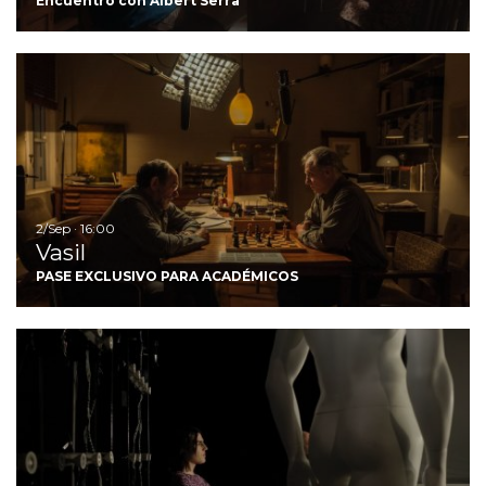
Encuentro con Albert Serra
Ir
2/Sep · 16:00
Vasil
PASE EXCLUSIVO PARA ACADÉMICOS
Ir