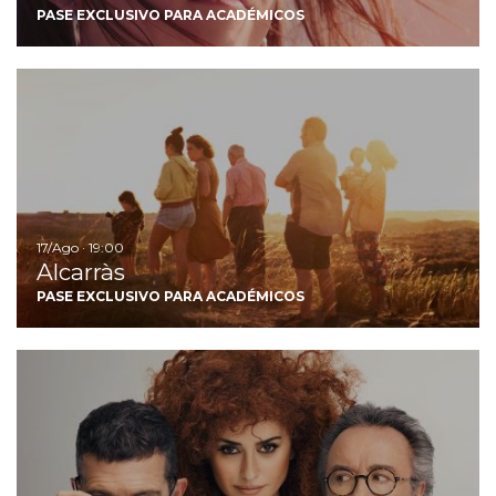
PASE EXCLUSIVO PARA ACADÉMICOS
Ir
17/Ago · 19:00
Alcarràs
PASE EXCLUSIVO PARA ACADÉMICOS
Ir