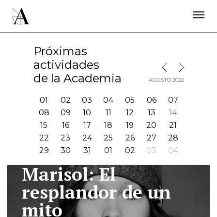
LA ACADEMIA
PREMIOS GOYA
FUNDACIÓN
CONTACTO
ACTIVIDADES
ACTUALIDAD
PROYECTOS
Próximas
RESIDENCIAS
actividades
MES SIGUIENTE
MES ANTERIOR
ÚNETE A LA ACADEMIA DE CINE
PRENSA
de la Academia
AGOSTO 2022
NEWSLETTER
01
02
03
04
05
06
07
08
09
10
11
12
13
14
15
16
17
18
19
20
21
22
23
24
25
26
27
28
29
30
31
01
02
03
04
Marisol: El
I
resplandor de un
mito