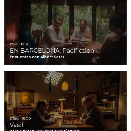
I
1/Sep · 19:30
EN BARCELONA: Pacifiction
Encuentro con Albert Serra
Ir
2/Sep · 16:00
Vasil