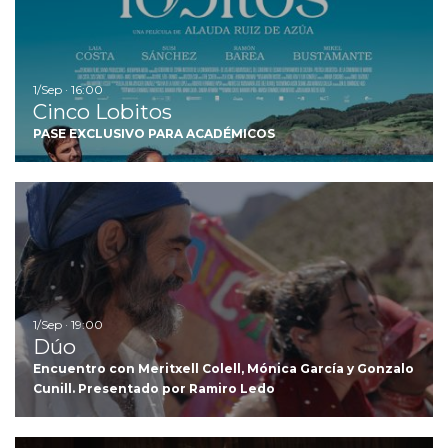
1/Sep · 16:00
Cinco Lobitos
PASE EXCLUSIVO PARA ACADÉMICOS
Ir
1/Sep · 19:00
Dúo
Encuentro con Meritxell Colell, Mónica García y Gonzalo
Cunill. Presentado por Ramiro Ledo