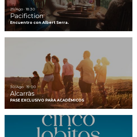
29/Ago · 18:30
Pacifiction
Encuentro con Albert Serra.
Ir
30/Ago · 19:00
Alcarràs
PASE EXCLUSIVO PARA ACADÉMICOS
Ir