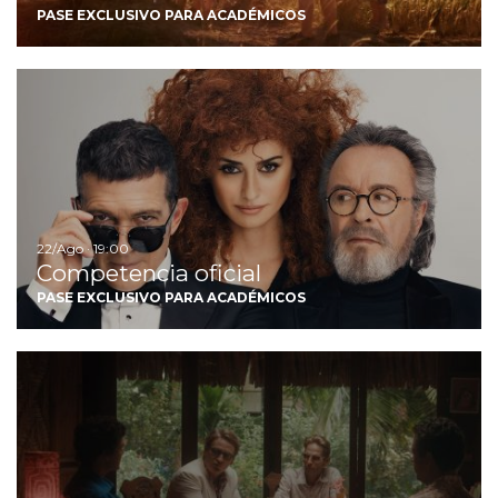
PASE EXCLUSIVO PARA ACADÉMICOS
Ir
22/Ago · 19:00
Competencia oficial
PASE EXCLUSIVO PARA ACADÉMICOS
Ir