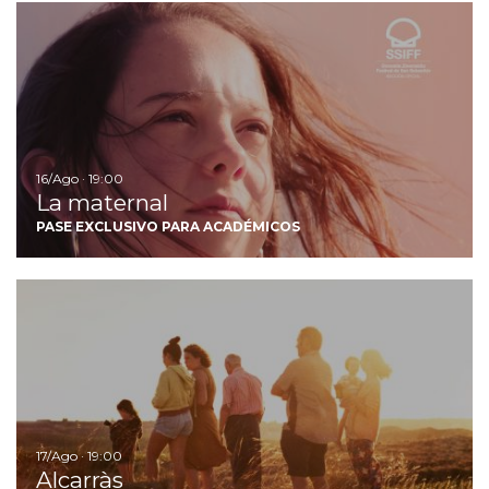
Ir
16/Ago · 19:00
La maternal
PASE EXCLUSIVO PARA ACADÉMICOS
Ir
17/Ago · 19:00
Alcarràs