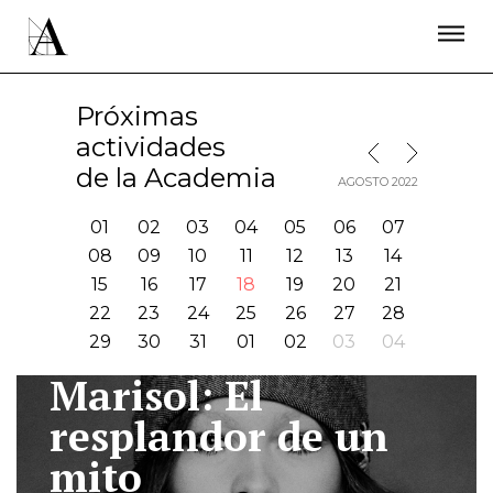
LA ACADEMIA
PREMIOS GOYA
FUNDACIÓN
CONTACTO
ACTIVIDADES
ACTUALIDAD
PROYECTOS
Próximas
RESIDENCIAS
actividades
MES SIGUIENTE
MES ANTERIOR
ÚNETE A LA ACADEMIA DE CINE
PRENSA
de la Academia
AGOSTO 2022
NEWSLETTER
01
02
03
04
05
06
07
08
09
10
11
12
13
14
15
16
17
18
19
20
21
22
23
24
25
26
27
28
29
30
31
01
02
03
04
Marisol: El
I
resplandor de un
mito