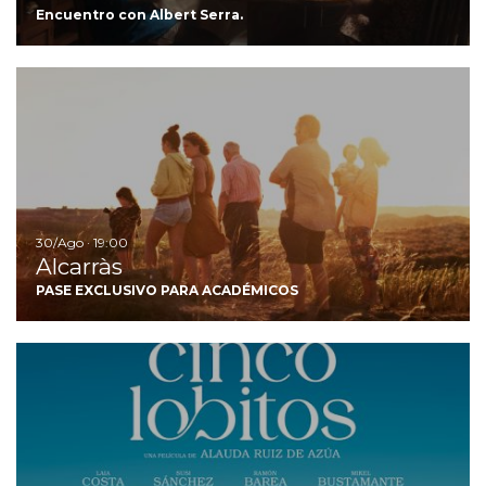
Encuentro con Albert Serra.
Ir
30/Ago · 19:00
Alcarràs
PASE EXCLUSIVO PARA ACADÉMICOS
Ir