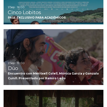
1/Sep · 16:00
Cinco Lobitos
PASE EXCLUSIVO PARA ACADÉMICOS
Ir
1/Sep · 19:00
Dúo
Encuentro con Meritxell Colell, Mónica García y Gonzalo
Cunill. Presentado por Ramiro Ledo
I