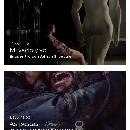
Ir
2/Sep · 19:00
Mi vacío y yo
Encuentro con Adrián Silvestre
Ir
5/Sep · 16:00
As Bestas