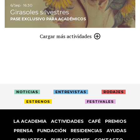
6/Sep · 16:30
Girasoles silvestres
PASE EXCLUSIVO PARA ACADÉMICOS
Cargar más actividades
NOTICIAS
ENTREVISTAS
RODAJES
ESTRENOS
FESTIVALES
LA ACADEMIA
ACTIVIDADES
CAFÉ
PREMIOS
PRENSA
FUNDACIÓN
RESIDENCIAS
AYUDAS
BIBLIOTECA
PUBLICACIONES
CONTACTO