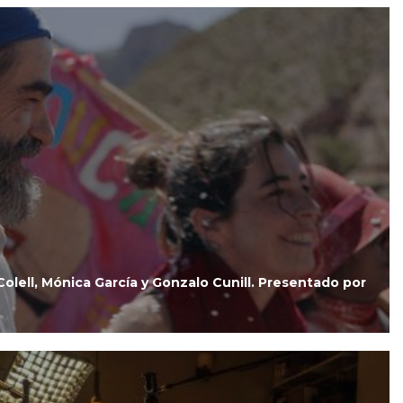
I
olell, Mónica García y Gonzalo Cunill. Presentado por
tion
Ir