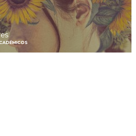
res
ACADÉMICOS