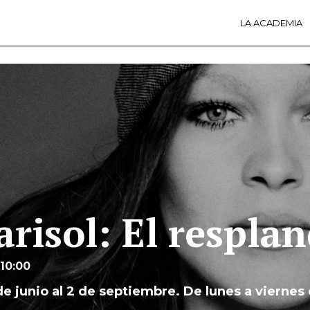
LA ACADEMIA
LA A
ACTI
Ú
risol: El respla
 10:00
de junio al 2 de septiembre. De lunes a viernes 