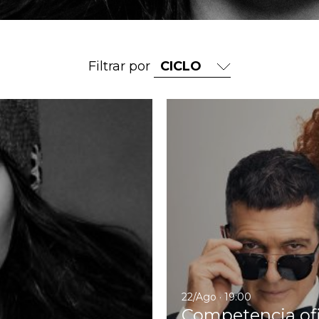
Filtrar por
Ir a Marisol: El resplandor d
22/Ago · 19:00
Competencia ofi