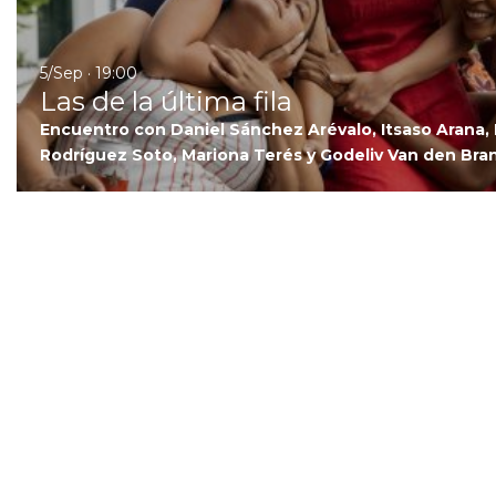
5/Sep · 19:00
Las de la última fila
Encuentro con Daniel Sánchez Arévalo, Itsaso Arana, 
Rodríguez Soto, Mariona Terés y Godeliv Van den Bra