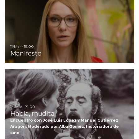
11/Mar · 19:00
Manifesto
Ir
14/Mar · 19:00
Habla, mudita
Encuentro con José Luis López y Manuel Gutiérrez
Aragón. Moderado por Alba Gómez, historiadora de
cine