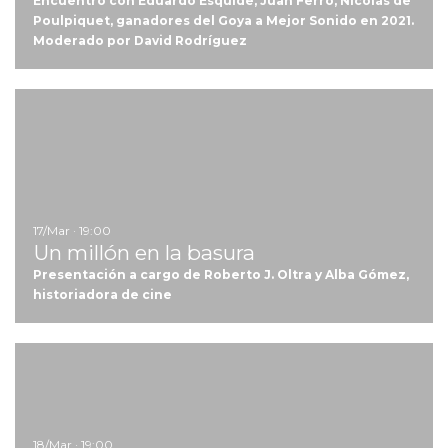
Encuentro con Eduardo Esquide, Juan Ferro, Nicolás de
Poulpiquet, ganadores del Goya a Mejor Sonido en 2021.
Moderado por David Rodríguez
Ir
17/Mar · 19:00
Un millón en la basura
Presentación a cargo de Roberto J. Oltra y Alba Gómez,
historiadora de cine
Ir
18/Mar · 19:00