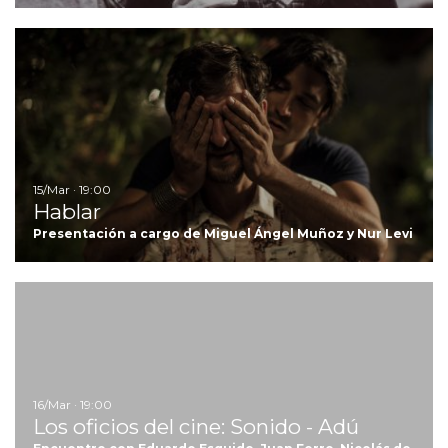
Ir
15/Mar · 19:00
Hablar
Presentación a cargo de Miguel Ángel Muñoz y Nur Levi
Ir
16/Mar · 19:00
Los oficios del cine: Sonido - Adú