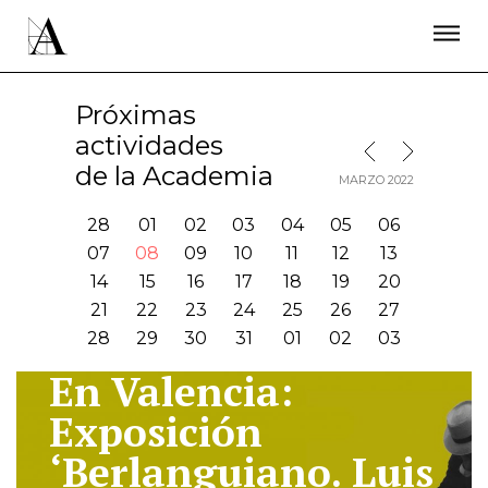
LA ACADEMIA
PREMIOS GOYA
FUNDACIÓN
CONTACTO
ACTIVIDADES
ACTUALIDAD
PROYECTOS
Próximas
RESIDENCIAS
actividades
MES SIGUIENTE
MES ANTERIOR
ÚNETE A LA ACADEMIA DE CINE
PRENSA
de la Academia
MARZO 2022
NEWSLETTER
28
01
02
03
04
05
06
07
08
09
10
11
12
13
14
15
16
17
18
19
20
21
22
23
24
25
26
27
28
29
30
31
01
02
03
En Valencia:
I
Exposición
‘Berlanguiano. Luis