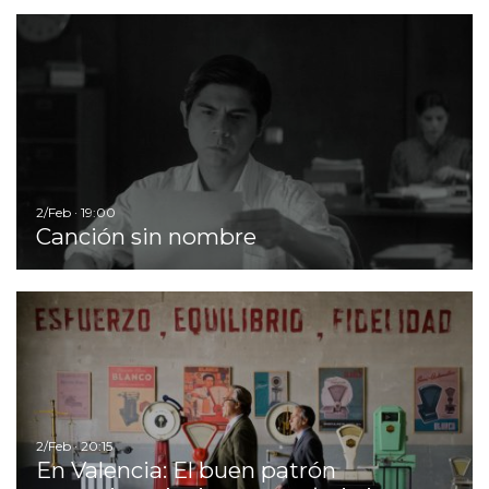
I
2/Feb · 19:00
Canción sin nombre
Ir
2/Feb · 20:15
En Valencia: El buen patrón