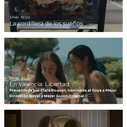
3/Feb · 19:00
La cordillera de los sueños
Ir
3/Feb · 20:00
En Valencia: Libertad
Presentada por Clara Roquet, nominada al Goya a Mejor
Dirección Novel y Mejor Guion Original
Ir