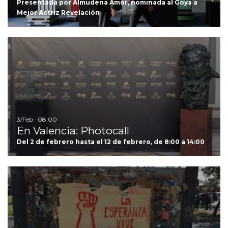
Presentada por Almudena Amor, nominada al Goya a
Mejor Actriz Revelación
Ir
3/Feb · 08:00
En Valencia: Photocall
Del 2 de febrero hasta el 12 de febrero, de 8:00 a 14:00
Ir