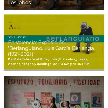
Los lobos
Ir
8/Feb · 00:00
En Valencia: Exposición
'Berlanguiano. Luis García Berlanga
(1921-2021)'
Del 8 de febrero al 12 de junio (Miércoles, jueves,
viernes, sábado y domingo: de 11 a 14h y de 16 a 19h)
Ir