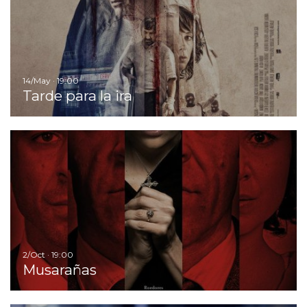
14/May · 19:00
Tarde para la ira
I
2/Oct · 19:00
Musarañas