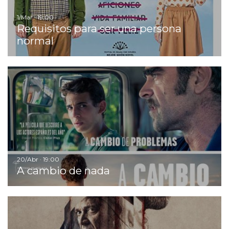
1/Mar · 19:00
Requisitos para ser una persona
normal
Ir
20/Abr · 19:00
A cambio de nada
Ir