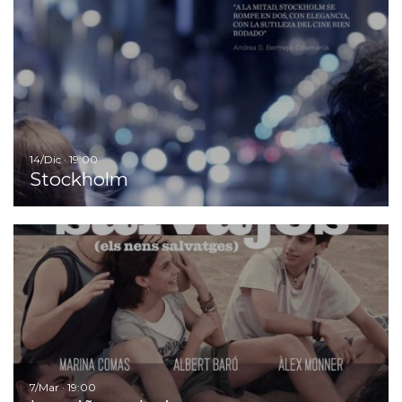
I
14/Dic · 19:00
Stockholm
Ir
7/Mar · 19:00