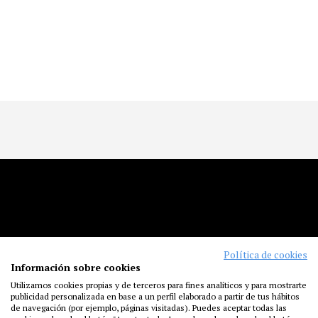
NOTICIAS
ENTREVISTAS
RODAJES
ESTRENOS
FESTIVALES
LA ACADEMIA
ACTIVIDADES
CAFÉ
PREMIOS
PRENSA
FUNDACIÓN
RESIDENCIAS
AYUDAS
Política de cookies
BIBLIOTECA
PUBLICACIONES
CONTACTO
Información sobre cookies
AVISO LEGAL
P. PRIVACIDAD
COOKIES
Utilizamos cookies propias y de terceros para fines analíticos y para mostrarte
publicidad personalizada en base a un perfil elaborado a partir de tus hábitos
de navegación (por ejemplo, páginas visitadas). Puedes aceptar todas las