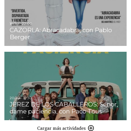
18/Jul · 22:00
CAZORLA: Abracadabra, con Pablo
Berger
I
20/Jul · 21:30
JEREZ DE LOS CABALLEROS: Senor,
dame paciencia, con Paco Tous
Cargar más actividades