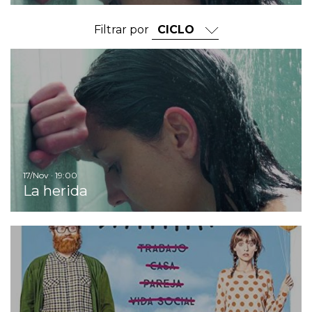
Filtrar por
Ir
17/Nov · 19:00
La herida
Ir